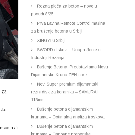
Rezna ploča za beton – novo u
ponudi 8/25
Prva Lavina Remote Control mašina
za brušenje betona u Srbiji
XINGYI u Srbiji!
SWORD diskovi – Unapređenje u
Industriji Rezanja
Bušenje Betona: Predstavljamo Novu
Dijamantsku Krunu ZEN.core
Novi Super premium dijamantski
 za
rezni disk za keramiku – SAMURAI
115mm
Bušenje betona dijamantskim
nske
krunama – Optimalna analiza troskova
Bušenje betona dijamantskim
ansama ali
krunama – Osnovne preporuke