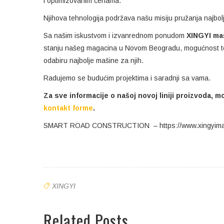
i optimizovanim cenama.
Njihova tehnologija podržava našu misiju pružanja najbol
Sa našim iskustvom i izvanrednom ponudom
XINGYI ma
stanju našeg magacina u Novom Beogradu, mogućnost testi
odabiru najbolje mašine za njih.
Radujemo se budućim projektima i saradnji sa vama.
Za sve informacije o našoj novoj liniji proizvoda, 
kontakt forme
.
SMART ROAD CONSTRUCTION – https://www.xingyima
XINGYI
Related Posts