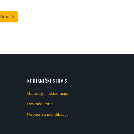
Srbiji
KORISNIČKI SERVIS
Garancije i reklamacije
Povraćaj robe
Podaci za identifikaciju