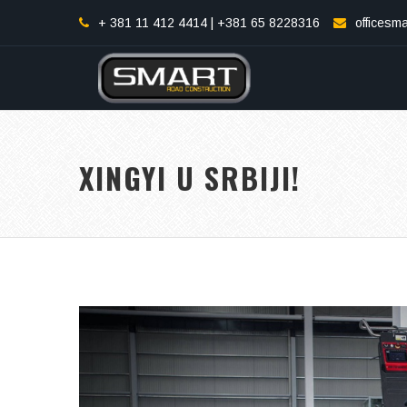
+ 381 11 412 4414 | +381 65 8228316
officesm
XINGYI U SRBIJI!