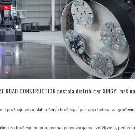
RT ROAD CONSTRUCTION postala distributer XINGYI mašina
ti pružanju vrhunskih rešenja brušenja i poliranja betona za građevi
mašina za brušenje betona, poznat po inovacijama, izdržljivosti, perform