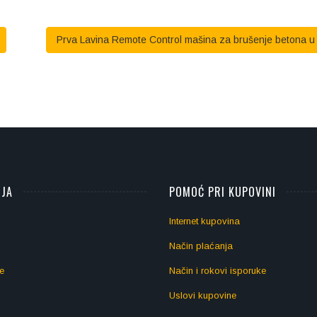
Prva Lavina Remote Control mašina za brušenje betona u 
IJA
POMOĆ PRI KUPOVINI
Internet kupovina
Način plaćanja
e
Način i rokovi isporuke
Uslovi kupovine