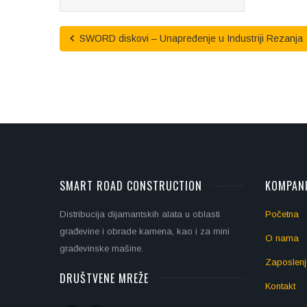
SWORD diskovi – Unapređenje u Industriji Rezanja
SMART ROAD CONSTRUCTION
KOMPAN
Distribucija dijamantskih alata u oblasti
Početna
građevine i obrade kamena, kao i za mini
O nama
građevinske mašine.
Zaposlenj
DRUŠTVENE MREŽE
Kontakt