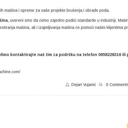
jih mašina i opreme za vaše projekte brušenja i obrade poda.
šina
, uvereni smo da ćemo zajedno podići standarde u industriji. Maši
ranja mašina, ali i izajmljivanja mašina će pomoći našim klijentima p
molimo kontaktirajte naš tim za podršku na telefon 0658228316 ili
chine.com/
Dejan Vujanić
0 Comment