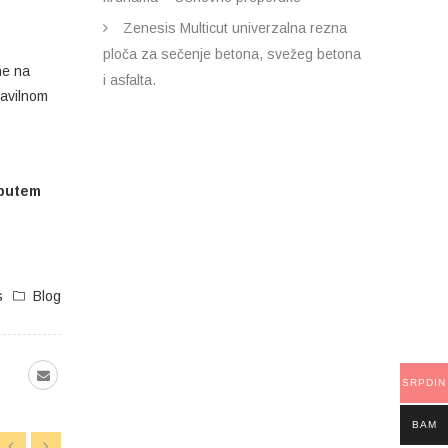
Zenesis Multicut univerzalna rezna
ploča za sečenje betona, svežeg betona
ne na
i asfalta.
ravilnom
 putem
s
Blog
SRPDIN
BAM