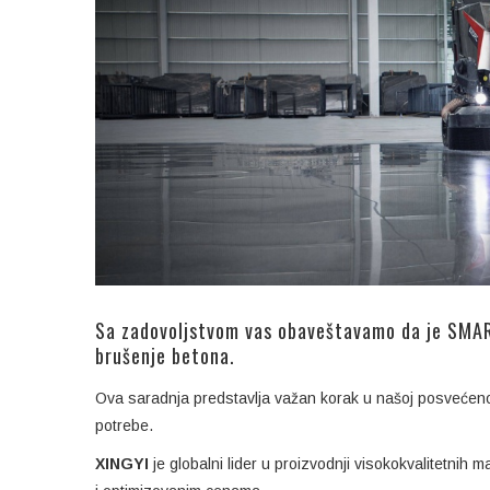
Sa zadovoljstvom vas obaveštavamo da je SMA
brušenje betona.
Ova saradnja predstavlja važan korak u našoj posvećenos
potrebe.
XINGYI
je globalni lider u proizvodnji visokokvalitetnih 