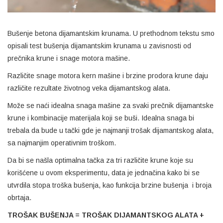
Bušenje betona dijamantskim krunama. U prethodnom tekstu smo
opisali test bušenja dijamantskim krunama u zavisnosti od
prečnika krune i snage motora mašine.
Različite snage motora kern mašine i brzine prodora krune daju
različite rezultate životnog veka dijamantskog alata.
Može se naći idealna snaga mašine za svaki prečnik dijamantske
krune i kombinacije materijala koji se buši. Idealna snaga bi
trebala da bude u tački gde je najmanji trošak dijamantskog alata,
sa najmanjim operativnim troškom.
Da bi se našla optimalna tačka za tri različite krune koje su
korišćene u ovom eksperimentu, data je jednačina kako bi se
utvrdila stopa troška bušenja, kao funkcija brzine bušenja i broja
obrtaja.
TROŠAK BUŠENJA = TROŠAK DIJAMANTSKOG ALATA +