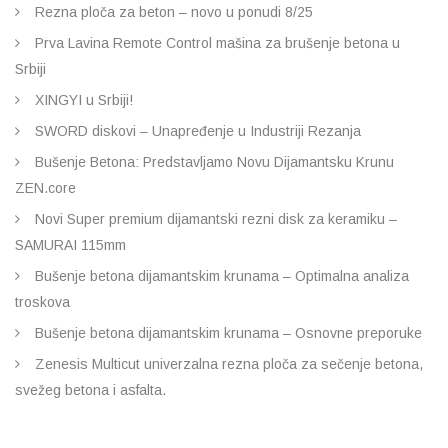
Rezna ploča za beton – novo u ponudi 8/25
Prva Lavina Remote Control mašina za brušenje betona u
Srbiji
XINGYI u Srbiji!
SWORD diskovi – Unapređenje u Industriji Rezanja
Bušenje Betona: Predstavljamo Novu Dijamantsku Krunu
ZEN.core
Novi Super premium dijamantski rezni disk za keramiku –
SAMURAI 115mm
Bušenje betona dijamantskim krunama – Optimalna analiza
troskova
Bušenje betona dijamantskim krunama – Osnovne preporuke
Zenesis Multicut univerzalna rezna ploča za sečenje betona,
svežeg betona i asfalta.