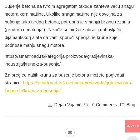
Bušenje betona sa tvrdim agregatom takođe zahteva veću snagu
motora kern mašine. Ukoliko snaga mašine nije dovoljna za
bušenje tako tvrdog betona, potrebno je smanjiti brzinu rezanja
(prodora u materijal). Takođe se možete obratiti dobavljaču
dijamantskog alata da vam isporuči specijalne krune koje
podnose manju snagu motora.
https://smartroad.rs/kategorija-proizvoda/gradjevinska-
industrija/krune-za-busenje/
Za pregled naših kruna za bušenje betona možete pogledati
stranicu
https://smartroad.rs/kategorija-proizvoda/gradjevinska-
industrija/krune-za-busenje/
Dejan Vujanić
0 Comments
Blog
SRPDIN