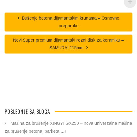
Bušenje betona dijamantskim krunama – Osnovne
preporuke
Novi Super premium dijamantski rezni disk za keramiku –
SAMURAI 115mm
POSLEDNJE SA BLOGA
Mašina za brušenje XINGYI GX250 – nova univerzalna mašina
za brušenje betona, parketa,…!