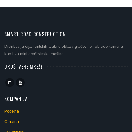
SMART ROAD CONSTRUCTION
Distribucija dijamantskih alata u oblasti građevine i obrade kamena,
kao i za mini građevinske mašine.
DRUŠTVENE MREŽE
KOMPANIJA
Početna
O nama
Zaposlenje