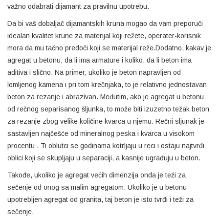
važno odabrati dijamant za pravilnu upotrebu.
Da bi vaš dobaljač dijamantskih kruna mogao da vam preporuči
idealan kvalitet krune za materijal koji režete, operater-korisnik
mora da mu tačno predoči koji se materijal reže.Dodatno, kakav je
agregat u betonu, da li ima armature i koliko, da li beton ima
aditiva i slično. Na primer, ukoliko je beton napravljen od
lomljenog kamena i pri tom krečnjaka, to je relativno jednostavan
beton za rezanje i abrazivan. Međutim, ako je agregat u betonu
od rečnog separisanog šljunka, to može biti izuzetno težak beton
za rezanje zbog velike količine kvarca u njemu. Rečni sljunak je
sastavljen najčešće od mineralnog peska i kvarca u visokom
procentu . Ti oblutci se godinama kotrljaju u reci i ostaju najtvrđi
oblici koji se skupljaju u separaciji, a kasnije ugrađuju u beton.
Takođe, ukoliko je agregat većih dimenzija onda je teži za
sečenje od onog sa malim agregatom. Ukoliko je u betonu
upotrebljen agregat od granita, taj beton je isto tvrđi i teži za
sečenje.