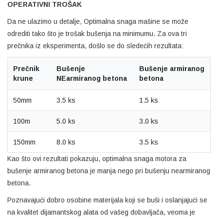
OPERATIVNI TROŠAK
Da ne ulazimo u detalje, Optimalna snaga mašine se može
odrediti tako što je trošak bušenja na minimumu. Za ova tri
prečnika iz eksperimenta, došlo se do sledećih rezultata:
Prečnik
Bušenje
Bušenje armiranog
krune
NEarmiranog betona
betona
50mm
3.5 ks
1.5 ks
100m
5.0 ks
3.0 ks
150mm
8.0 ks
3.5 ks
Kao što ovi rezultati pokazuju, optimalna snaga motora za
bušenje armiranog betona je manja nego pri bušenju nearmiranog
betona.
Poznavajući dobro osobine materijala koji se buši i oslanjajući se
na kvalitet dijamantskog alata od vašeg dobavljača, veoma je