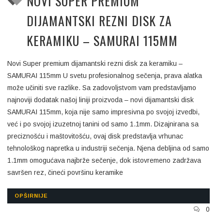
NOVI SUPER PREMIUM
DIJAMANTSKI REZNI DISK ZA
KERAMIKU – SAMURAI 115MM
Novi Super premium dijamantski rezni disk za keramiku –
SAMURAI 115mm U svetu profesionalnog sečenja, prava alatka
može učiniti sve razlike. Sa zadovoljstvom vam predstavljamo
najnoviji dodatak našoj liniji proizvoda – novi dijamantski disk
SAMURAI 115mm, koja nije samo impresivna po svojoj izvedbi,
već i po svojoj izuzetnoj tanini od samo 1.1mm. Dizajnirana sa
preciznošću i maštovitošću, ovaj disk predstavlja vrhunac
tehnološkog napretka u industriji sečenja. Njena debljina od samo
1.1mm omogućava najbrže sečenje, dok istovremeno zadržava
savršen rez, čineći površinu keramike
OPŠIRNIJE
0