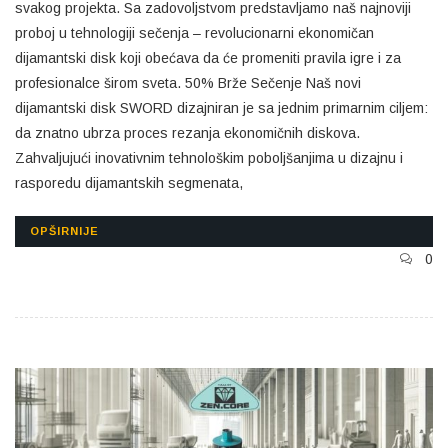
svakog projekta. Sa zadovoljstvom predstavljamo naš najnoviji
proboj u tehnologiji sečenja – revolucionarni ekonomičan
dijamantski disk koji obećava da će promeniti pravila igre i za
profesionalce širom sveta. 50% Brže Sečenje Naš novi
dijamantski disk SWORD dizajniran je sa jednim primarnim ciljem:
da znatno ubrza proces rezanja ekonomičnih diskova.
Zahvaljujući inovativnim tehnološkim poboljšanjima u dizajnu i
rasporedu dijamantskih segmenata,
OPŠIRNIJE
0