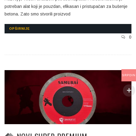
potreban alat koji je pouzdan, efikasan i pristupačan za bušenje
betona. Zato smo stvorili proizvod
OPŠIRNIJE
0
SRPDIN