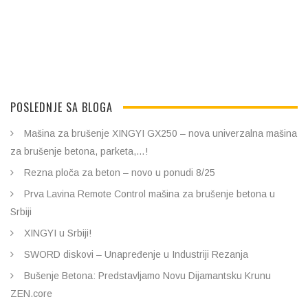
POSLEDNJE SA BLOGA
Mašina za brušenje XINGYI GX250 – nova univerzalna mašina
za brušenje betona, parketa,…!
Rezna ploča za beton – novo u ponudi 8/25
Prva Lavina Remote Control mašina za brušenje betona u
Srbiji
XINGYI u Srbiji!
SWORD diskovi – Unapređenje u Industriji Rezanja
Bušenje Betona: Predstavljamo Novu Dijamantsku Krunu
ZEN.core