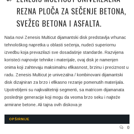
REZNA PLOČA ZA SEČENJE BETONA,
SVEŽEG BETONA I ASFALTA.
Naša novi Zenesis Multicut dijamantski disk predstavlja vrhunac
tehnološkog napretka u oblasti sečenja, nudeći superiornu
izvedbu koja prevazilazi sve dosadašnje standarde. Razvijena
koristeći najnovije tehnike i materijale, ovaj disk je namenjen
onima koji zahtevaju maksimalnu efikasnost, brzinu i preciznost u
radu. Zenesis Multicut je univezalna / kombinovani dijamantski
disk dizajniran za brzo i efikasno rezanje pomenutih materijala.
Upotrebljeni su najkvalitetniji segmenti, sa matricom dijamanata
poslednje generacije koji mogu da veoma brzo seku i najteže
armirane betone. Ali tajna ovih diskova je
OPŠIRNIJE
0