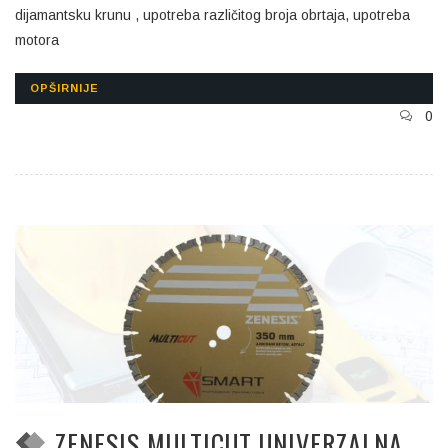
dijamantsku krunu , upotreba različitog broja obrtaja, upotreba
motora
OPŠIRNIJE
0
ZENESIS MULTICUT UNIVERZALNA