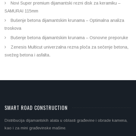
Novi Super premium dijamantski rezni disk za keramiku –
SAMURAI 115mm
Bušenje betona dijamantskim krunama – Optimalna analiza
troskova
Bušenje betona dijamantskim krunama – Osnovne preporuke
Zenesis Multicut univerzalna rezna ploča za sečenje betona,
svežeg betona i asfalta.
SMART ROAD CONSTRUCTION
Distribucija dijamantskih alata u oblasti građevine i obrade kamena,
kao i za mini građevinske mašine.