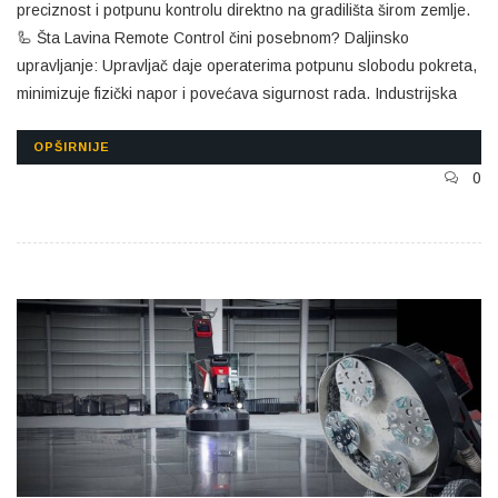
preciznost i potpunu kontrolu direktno na gradilišta širom zemlje.
🦾 Šta Lavina Remote Control čini posebnom? Daljinsko
upravljanje: Upravljač daje operaterima potpunu slobodu pokreta,
minimizuje fizički napor i povećava sigurnost rada. Industrijska
OPŠIRNIJE
0