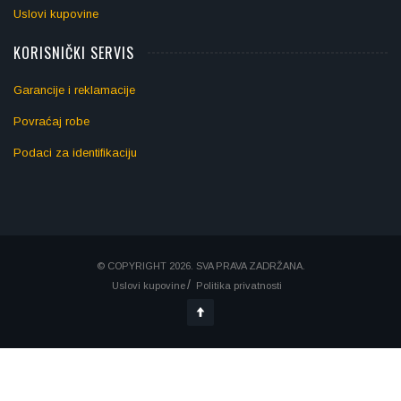
Uslovi kupovine
KORISNIČKI SERVIS
Garancije i reklamacije
Povraćaj robe
Podaci za identifikaciju
© COPYRIGHT 2026. SVA PRAVA ZADRŽANA.
Uslovi kupovine
Politika privatnosti