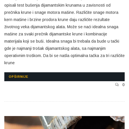
opisali test bušenja dijamantskim krunama u zavisnosti od
prečnika krune i snage motora mašine. Različite snage motora
kern mašine i brzine prodora krune daju različite rezultate
životnog veka dijamantskog alata. Može se naći idealna snaga
mašine za svaki prečnik dijamantske krune i kombinacije
materijala koji se buši. Idealna snaga bi trebala da bude u tački
gde je najmanji trošak dijamantskog alata, sa najmanjim
operativnim troškom. Da bi se našla optimalna tačka za tri različite
krune
OPŠIRNIJE
0