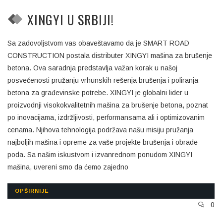
XINGYI U SRBIJI!
Sa zadovoljstvom vas obaveštavamo da je SMART ROAD
CONSTRUCTION postala distributer XINGYI mašina za brušenje
betona. Ova saradnja predstavlja važan korak u našoj
posvećenosti pružanju vrhunskih rešenja brušenja i poliranja
betona za građevinske potrebe. XINGYI je globalni lider u
proizvodnji visokokvalitetnih mašina za brušenje betona, poznat
po inovacijama, izdržljivosti, performansama ali i optimizovanim
cenama. Njihova tehnologija podržava našu misiju pružanja
najboljih mašina i opreme za vaše projekte brušenja i obrade
poda. Sa našim iskustvom i izvanrednom ponudom XINGYI
mašina, uvereni smo da ćemo zajedno
OPŠIRNIJE
0