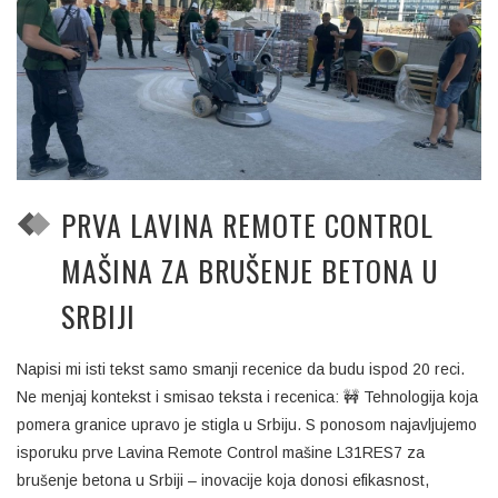
PRVA LAVINA REMOTE CONTROL
MAŠINA ZA BRUŠENJE BETONA U
SRBIJI
Napisi mi isti tekst samo smanji recenice da budu ispod 20 reci.
Ne menjaj kontekst i smisao teksta i recenica: 🚧 Tehnologija koja
pomera granice upravo je stigla u Srbiju. S ponosom najavljujemo
isporuku prve Lavina Remote Control mašine L31RES7 za
brušenje betona u Srbiji – inovacije koja donosi efikasnost,