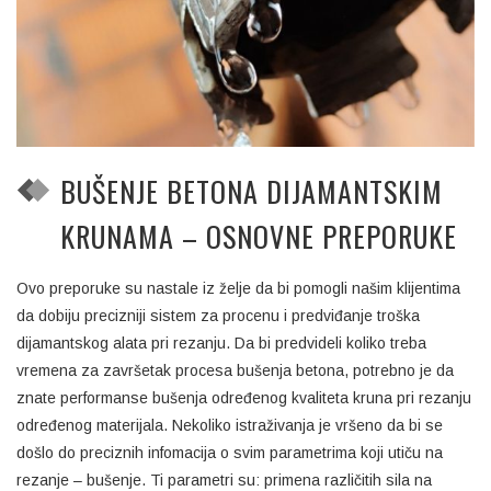
BUŠENJE BETONA DIJAMANTSKIM
KRUNAMA – OSNOVNE PREPORUKE
Ovo preporuke su nastale iz želje da bi pomogli našim klijentima
da dobiju precizniji sistem za procenu i predviđanje troška
dijamantskog alata pri rezanju. Da bi predvideli koliko treba
vremena za završetak procesa bušenja betona, potrebno je da
znate performanse bušenja određenog kvaliteta kruna pri rezanju
određenog materijala. Nekoliko istraživanja je vršeno da bi se
došlo do preciznih infomacija o svim parametrima koji utiču na
rezanje – bušenje. Ti parametri su: primena različitih sila na