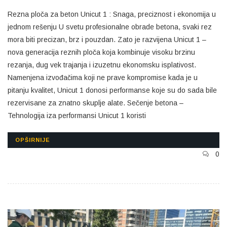
Rezna ploča za beton Unicut 1 : Snaga, preciznost i ekonomija u
jednom rešenju U svetu profesionalne obrade betona, svaki rez
mora biti precizan, brz i pouzdan. Zato je razvijena Unicut 1 –
nova generacija reznih ploča koja kombinuje visoku brzinu
rezanja, dug vek trajanja i izuzetnu ekonomsku isplativost.
Namenjena izvođačima koji ne prave kompromise kada je u
pitanju kvalitet, Unicut 1 donosi performanse koje su do sada bile
rezervisane za znatno skuplje alate. Sečenje betona –
Tehnologija iza performansi Unicut 1 koristi
OPŠIRNIJE
0