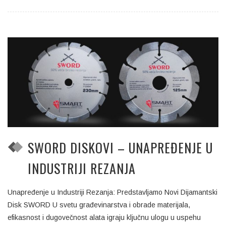
SWORD DISKOVI – UNAPREĐENJE U
INDUSTRIJI REZANJA
Unapređenje u Industriji Rezanja: Predstavljamo Novi Dijamantski
Disk SWORD U svetu građevinarstva i obrade materijala,
efikasnost i dugovečnost alata igraju ključnu ulogu u uspehu