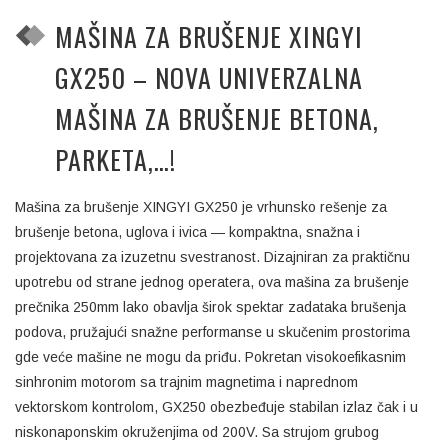
MAŠINA ZA BRUŠENJE XINGYI
GX250 – NOVA UNIVERZALNA
MAŠINA ZA BRUŠENJE BETONA,
PARKETA,…!
Mašina za brušenje XINGYI GX250 je vrhunsko rešenje za
brušenje betona, uglova i ivica — kompaktna, snažna i
projektovana za izuzetnu svestranost. Dizajniran za praktičnu
upotrebu od strane jednog operatera, ova mašina za brušenje
prečnika 250mm lako obavlja širok spektar zadataka brušenja
podova, pružajući snažne performanse u skučenim prostorima
gde veće mašine ne mogu da priđu. Pokretan visokoefikasnim
sinhronim motorom sa trajnim magnetima i naprednom
vektorskom kontrolom, GX250 obezbeđuje stabilan izlaz čak i u
niskonaponskim okruženjima od 200V. Sa strujom grubog