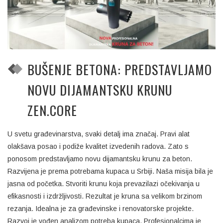
BUŠENJE BETONA: PREDSTAVLJAMO
NOVU DIJAMANTSKU KRUNU
ZEN.CORE
U svetu građevinarstva, svaki detalj ima značaj. Pravi alat
olakšava posao i podiže kvalitet izvedenih radova. Zato s
ponosom predstavljamo novu dijamantsku krunu za beton.
Razvijena je prema potrebama kupaca u Srbiji. Naša misija bila je
jasna od početka. Stvoriti krunu koja prevazilazi očekivanja u
efikasnosti i izdržljivosti. Rezultat je kruna sa velikom brzinom
rezanja. Idealna je za građevinske i renovatorske projekte.
Razvoj je vođen analizom potreba kupaca. Profesionalcima je